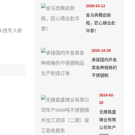
2026-03-12
金马奔腾启新
程，匠心铸业赴
头找专人修
华章！
2025-10-20
承接国内外各
类各种规格的
不锈钢制
2024-02-
20
无棣昌盛
铸业有限
公司年产